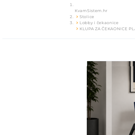
KvamSistem.hr
Stolice
Lobby i čekaonice
KLUPA ZA ČEKAONICE PL