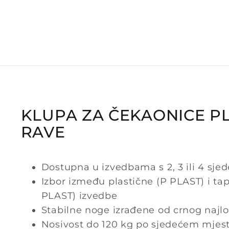
KLUPA ZA ČEKAONICE P
RAVE
Dostupna u izvedbama s 2, 3 ili 4 sje
Izbor između plastične (P PLAST) i tap
PLAST) izvedbe
Stabilne noge izrađene od crnog najl
Nosivost do 120 kg po sjedećem mjes