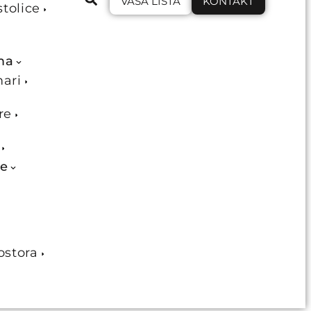
VAŠA LISTA
KONTAKT
stolice
ma
mari
re
je
ostora