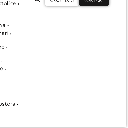
VAŠA LISTA
KONTAKT
stolice
ma
mari
re
je
ostora