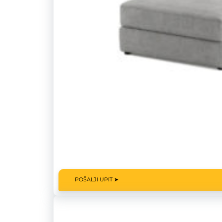
POŠALJI UPIT ➤