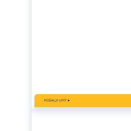
POŠALJI UPIT ➤