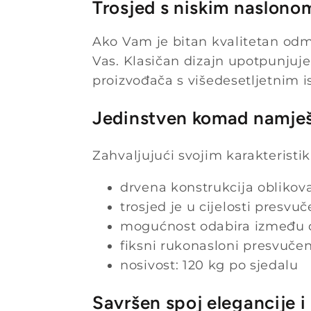
Trosjed s niskim naslono
Ako Vam je bitan kvalitetan odmo
Vas. Klasičan dizajn upotpunjuj
proizvođača s višedesetljetnim 
Jedinstven komad namješt
Zahvaljujući svojim karakterist
drvena konstrukcija oblikov
trosjed je u cijelosti presv
mogućnost odabira između d
fiksni rukonasloni presvučen
nosivost: 120 kg po sjedalu
Savršen spoj elegancije i