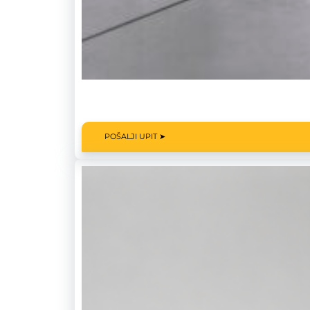
POŠALJI UPIT ➤