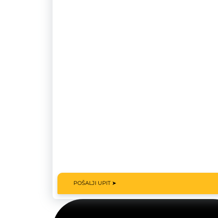
POŠALJI UPIT ➤