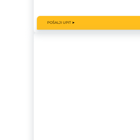
POŠALJI UPIT ➤