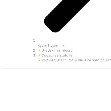
KvamSistem.hr
Uredski namještaj
Dodaci za stolove
STOLNA UTIČNICA S PRIHVATOM ZA ST