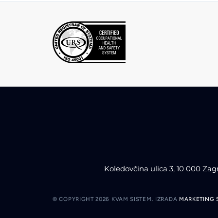
Koledovčina ulica 3, 10 000 Zag
© COPYRIGHT 2026 KVAM SISTEM.
IZRADA
MARKETING 