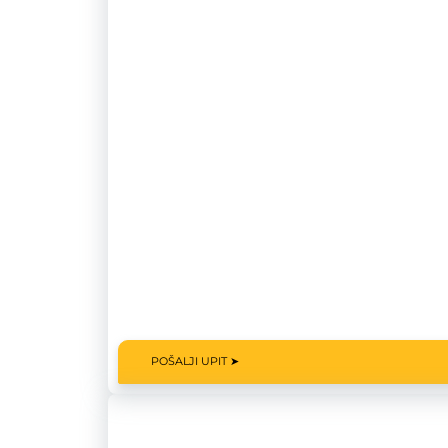
POŠALJI UPIT ➤