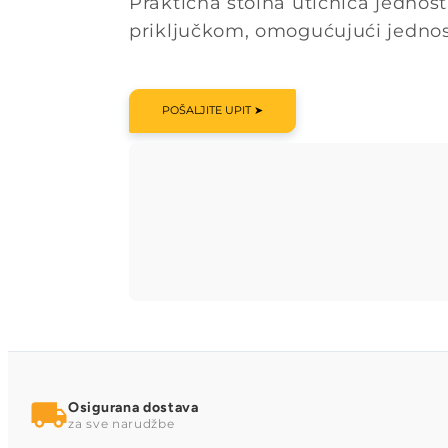
Praktična stolna utičnica jednos
priključkom, omogućujući jednost
POŠALJITE UPIT ➤
Osigurana dostava
za sve narudžbe