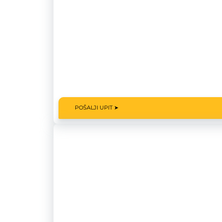
POŠALJI UPIT ➤