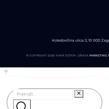
Koledovčina ulica 3, 10 000 Zag
© COPYRIGHT 2026 KVAM SISTEM.
IZRADA
MARKETING 