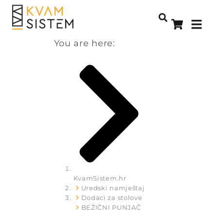
You are here:
KvamSistem.hr
Uredski namještaj
Dodaci za stolove
BEŽIČNI PUNJAČ