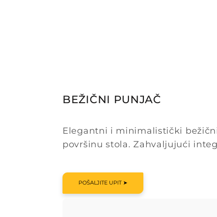
BEŽIČNI PUNJAČ
Elegantni i minimalistički beži
površinu stola. Zahvaljujući inte
POŠALJITE UPIT ➤