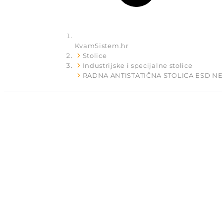
KvamSistem.hr
Stolice
Industrijske i specijalne stolice
RADNA ANTISTATIČNA STOLICA ESD NE