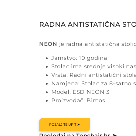
RADNA ANTISTATIČNA STO
NEON
je radna antistatična stol
Jamstvo: 10 godina
Stolac ima srednje visoki na
Vrsta: Radni antistatični stol
Namjena: Stolac za 8-satno 
Model: ESD NEON 3
Proizvođač: Bimos
POŠALJITE UPIT ➤
Pogledaj na Topchair.hr ➤