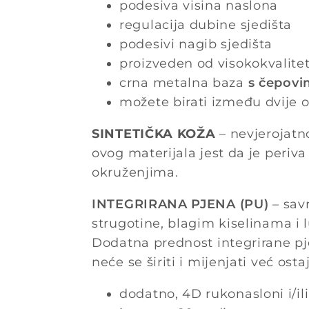
podesiva visina naslona
regulacija dubine sjedišta
podesivi nagib sjedišta
proizveden od visokokvalitet
crna metalna baza
s čepovi
možete birati između dvije op
SINTETIČKA KOŽA
– nevjerojatno
ovog materijala jest da je periva
okruženjima.
INTEGRIRANA PJENA (PU)
– savr
strugotine, blagim kiselinama i l
Dodatna prednost integrirane pj
neće se širiti i mijenjati već ost
dodatno, 4D rukonasloni i/il