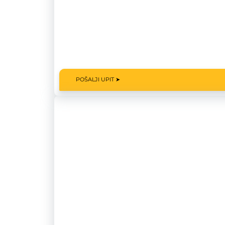
POŠALJI UPIT ➤