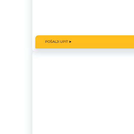
POŠALJI UPIT ➤