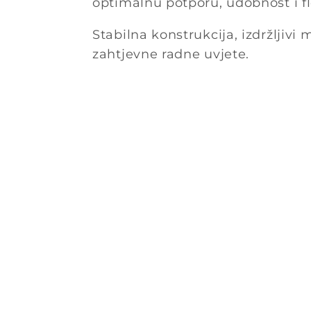
optimalnu potporu, udobnost i fl
Stabilna konstrukcija, izdržljiv
zahtjevne radne uvjete.