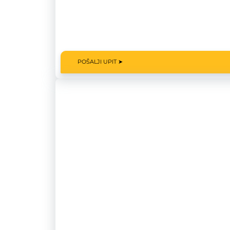
POŠALJI UPIT ➤