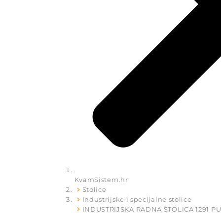
KvamSistem.hr
Stolice
Industrijske i specijalne stolice
INDUSTRIJSKA RADNA STOLICA 1291 PU