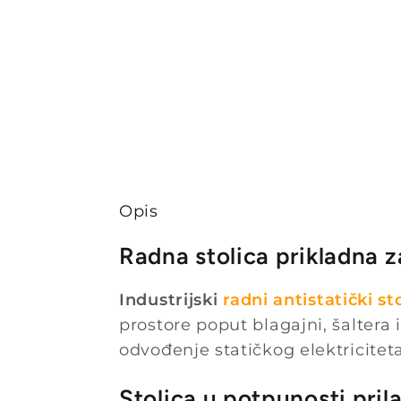
Opis
Radna stolica prikladna za
Industrijski
radni antistatički st
prostore poput blagajni, šaltera
odvođenje statičkog elektricite
Stolica u potpunosti pril