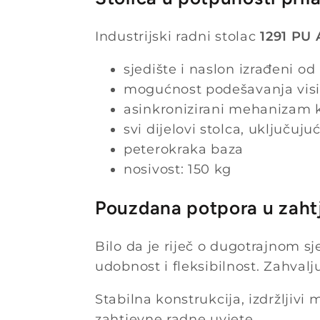
Industrijski radni stolac
1291 PU 
sjedište i naslon izrađeni o
mogućnost podešavanja visin
asinkronizirani mehanizam 
svi dijelovi stolca, uključuju
peterokraka baza
nosivost: 150 kg
Pouzdana potpora u zaht
Bilo da je riječ o dugotrajnom s
udobnost i fleksibilnost. Zahval
Stabilna konstrukcija, izdržljivi
zahtjevne radne uvjete.