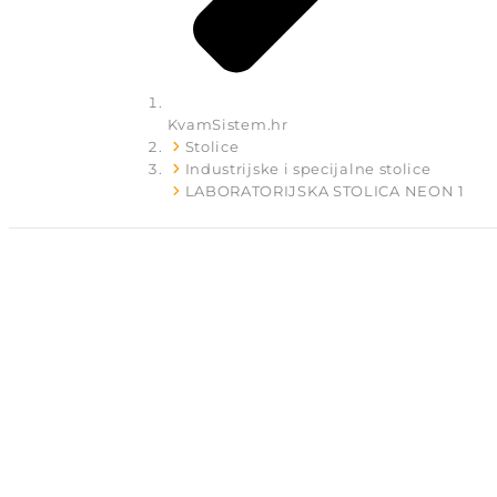
KvamSistem.hr
Stolice
Industrijske i specijalne stolice
LABORATORIJSKA STOLICA NEON 1