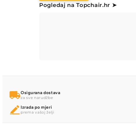
Pogledaj na Topchair.hr ➤
Osigurana dostava
za sve narudžbe
Izrada po mjeri
prema vašoj želji