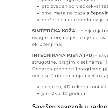
proizveden od visokokvalitet
crna metalna baza
s čepov
možete birati između dvije op
SINTETIČKA KOŽA
– nevjerojatno
ovog materijala jest da je periva
okruženjima.
INTEGRIRANA PJENA (PU)
– savr
strugotine, blagim kiselinama i l
Dodatna prednost integrirane pj
neće se širiti i mijenjati već ost
dodatno, 4D rukonasloni i/il
jamstvo: 10 godina
Savršen saveznik u radn