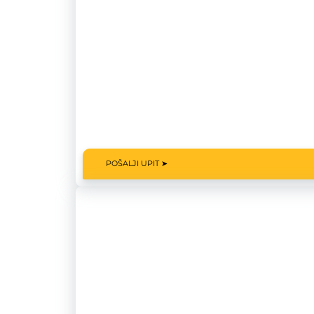
POŠALJI UPIT ➤