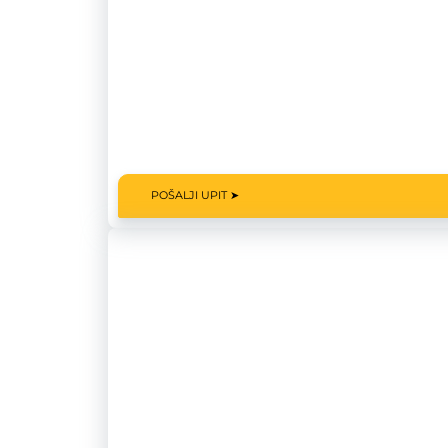
POŠALJI UPIT ➤