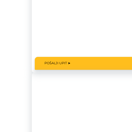
POŠALJI UPIT ➤