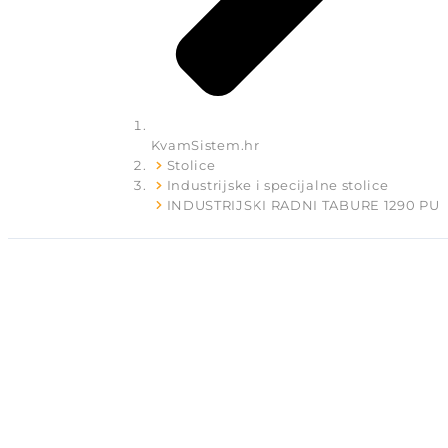
KvamSistem.hr
Stolice
Industrijske i specijalne stolice
INDUSTRIJSKI RADNI TABURE 1290 PU