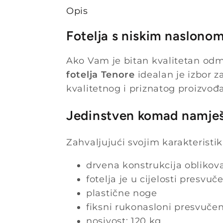
Opis
Fotelja s niskim naslonom
Ako Vam je bitan kvalitetan odm
fotelja Tenore
idealan je izbor z
kvalitetnog i priznatog proizvođ
Jedinstven komad namješt
Zahvaljujući svojim karakterist
drvena konstrukcija oblikov
fotelja je u cijelosti presv
plastične noge
fiksni rukonasloni presvučen
nosivost: 120 kg