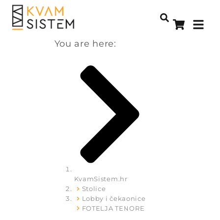
You are here:
KvamSistem.hr
Stolice
Lobby i čekaonice
FOTELJA TENORE