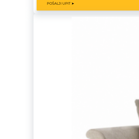
POŠALJI UPIT ➤