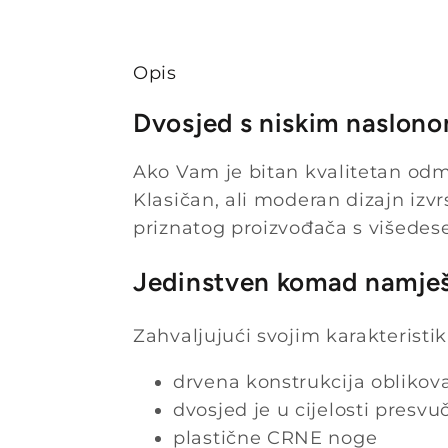
Opis
Dvosjed s niskim naslono
Ako Vam je bitan kvalitetan odmo
Klasičan, ali moderan dizajn izv
priznatog proizvođača s višedes
Jedinstven komad namješt
Zahvaljujući svojim karakterist
drvena konstrukcija oblikov
dvosjed je u cijelosti presv
plastične CRNE noge