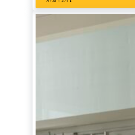
POŠALJI UPIT ➤