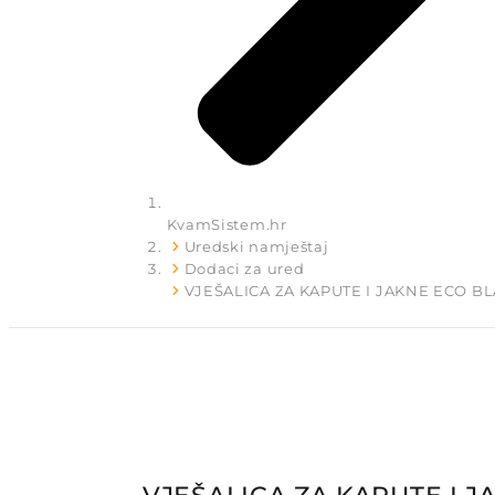
KvamSistem.hr
Uredski namještaj
Dodaci za ured
VJEŠALICA ZA KAPUTE I JAKNE ECO B