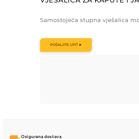
VJEŠALICA ZA KAPUTE I 
Samostojeća stupna vješalica mo
POŠALJITE UPIT ➤
Osigurana dostava