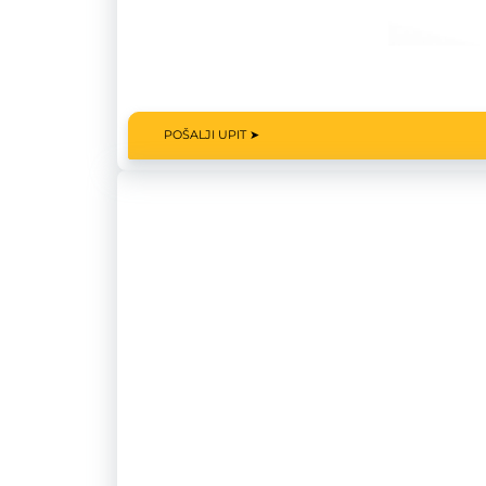
POŠALJI UPIT ➤