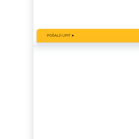
POŠALJI UPIT ➤