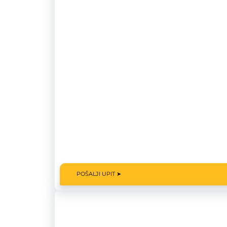
POŠALJI UPIT ➤