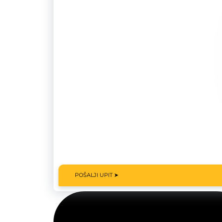
POŠALJI UPIT ➤