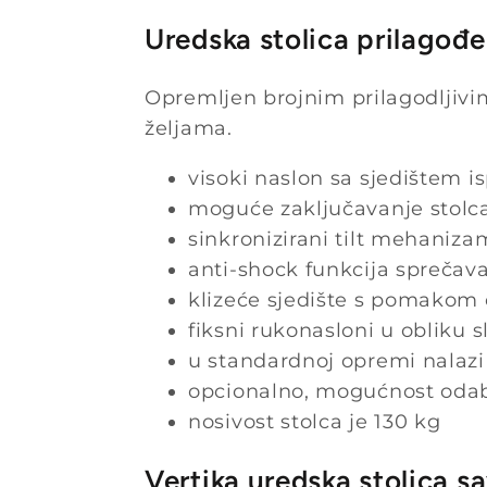
Uredska stolica prilago
Opremljen brojnim prilagodljiv
željama.
visoki naslon sa sjedištem 
moguće zaključavanje stolca u
sinkronizirani tilt mehaniza
anti-shock funkcija sprečav
klizeće sjedište s pomakom
fiksni rukonasloni u obliku s
u standardnoj opremi nalazi
opcionalno, mogućnost odab
nosivost stolca je 130 kg
Vertika uredska stolica s