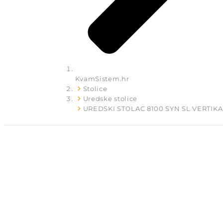
KvamSistem.hr
Stolice
Uredske stolice
UREDSKI STOLAC 8100 SYN SL VERTIKA