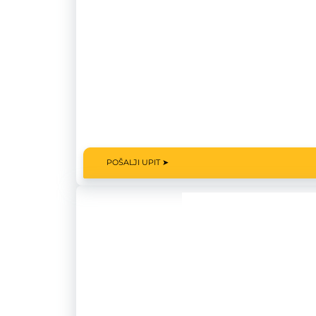
POŠALJI UPIT ➤