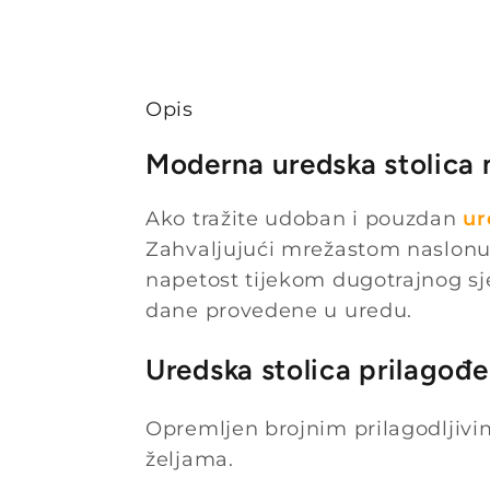
Opis
Moderna uredska stolica
Ako tražite udoban i pouzdan
ur
Zahvaljujući mrežastom naslon
napetost tijekom dugotrajnog sj
dane provedene u uredu.
Uredska stolica prilago
Opremljen brojnim prilagodljiv
željama.