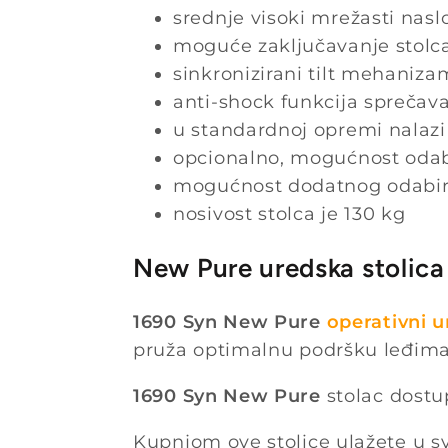
srednje visoki mrežasti naslo
moguće zaključavanje stolca u
sinkronizirani tilt mehaniza
anti-shock funkcija sprečav
u standardnoj opremi nalazi
opcionalno, mogućnost odab
mogućnost dodatnog odabira 
nosivost stolca je 130 kg
New Pure uredska stolica
1690 Syn New Pure
operativni u
pruža optimalnu podršku leđima,
1690 Syn New Pure
stolac dostup
Kupnjom ove stolice ulažete u svo