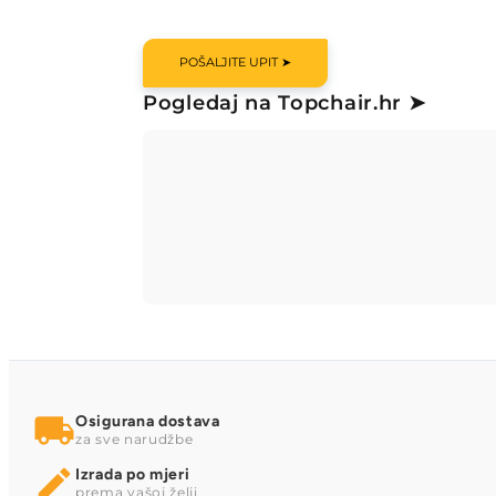
POŠALJITE UPIT ➤
Pogledaj na Topchair.hr ➤
Osigurana dostava
za sve narudžbe
Izrada po mjeri
prema vašoj želji