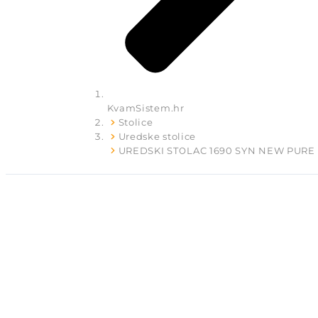
KvamSistem.hr
Stolice
Uredske stolice
UREDSKI STOLAC 1690 SYN NEW PURE