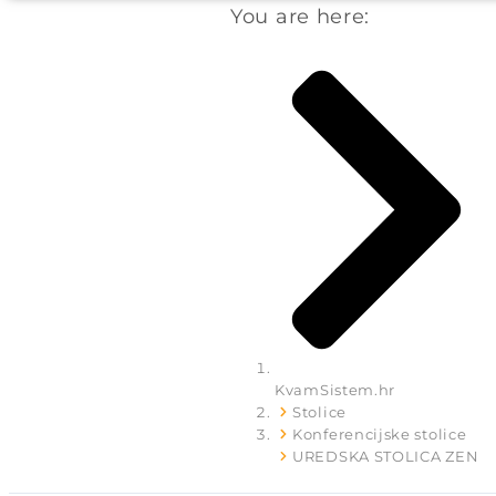
You are here:
KvamSistem.hr
Stolice
Konferencijske stolice
UREDSKA STOLICA ZEN