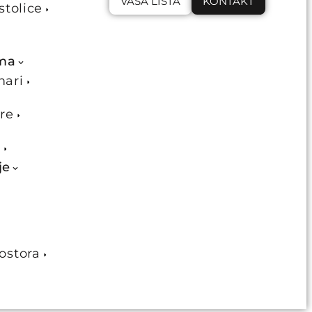
VAŠA LISTA
KONTAKT
stolice
ema
mari
re
e
je
ostora