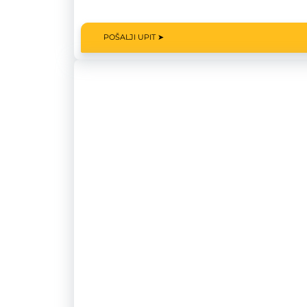
POŠALJI UPIT ➤