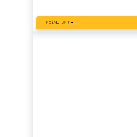
POŠALJI UPIT ➤