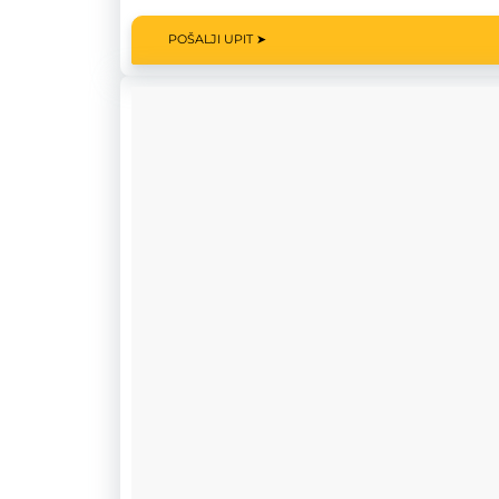
POŠALJI UPIT ➤