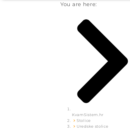
You are here:
KvamSistem.hr
Stolice
Uredske stolice