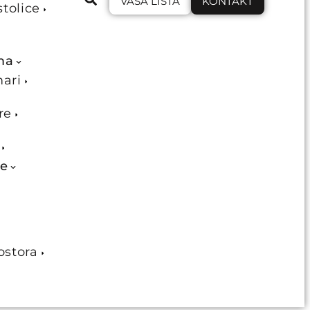
VAŠA LISTA
KONTAKT
stolice
ma
mari
re
je
ostora