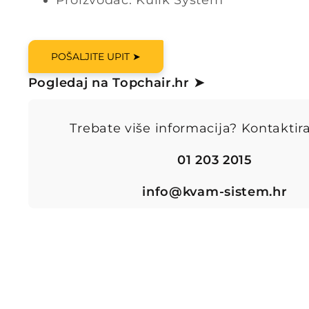
Proizvođač: Kulik System
POŠALJITE UPIT ➤
Pogledaj na Topchair.hr ➤
Trebate više informacija? Kontaktira
01 203 2015
info@kvam-sistem.hr