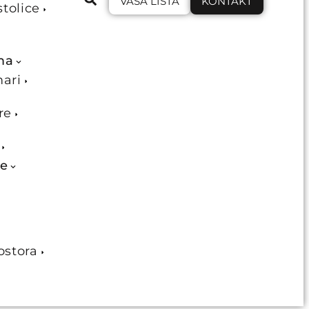
VAŠA LISTA
KONTAKT
stolice
ma
mari
re
je
ostora