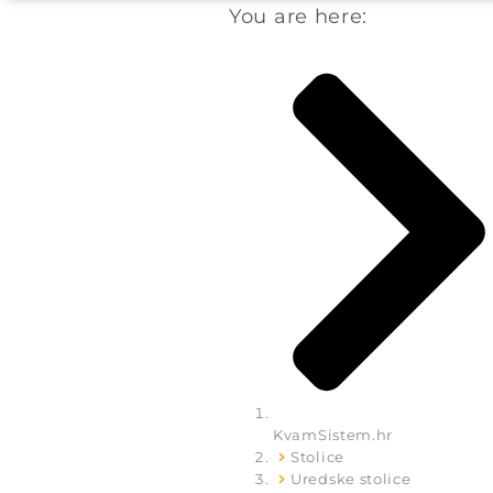
You are here:
KvamSistem.hr
Stolice
Uredske stolice