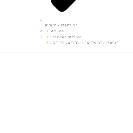
KvamSistem.hr
Stolice
Uredske stolice
UREDSKA STOLICA ENJOY BASIC