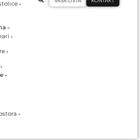
VAŠA LISTA
KONTAKT
stolice
ma
mari
re
je
ostora