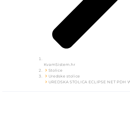
KvamSistem.hr
Stolice
Uredske stolice
UREDSKA STOLICA ECLIPSE NET PDH 