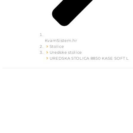
KvamSistem.hr
Stolice
Uredske stolice
UREDSKA STOLICA 8850 KASE SOFT L