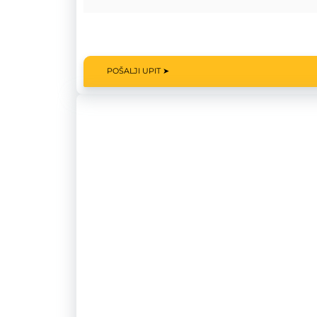
POŠALJI UPIT ➤