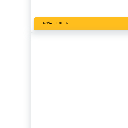
POŠALJI UPIT ➤