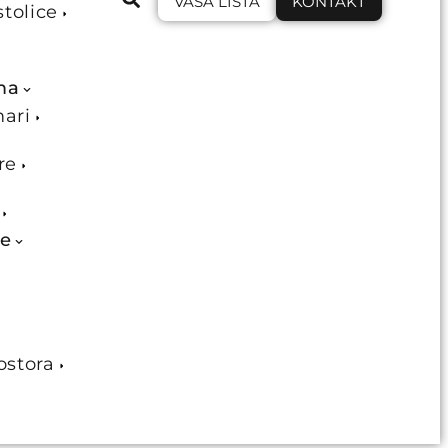
VAŠA LISTA
KONTAKT
stolice
ma
mari
re
je
ostora