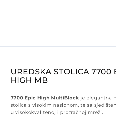
UREDSKA STOLICA 7700 
HIGH MB
7700 Epic High MultiBlock
je elegantna 
stolica s visokim naslonom, te sa sjedišt
u visokokvalitenoj i prozračnoj mreži.