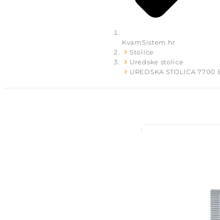
KvamSistem.hr
Stolice
Uredske stolice
UREDSKA STOLICA 7700 