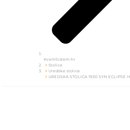
KvamSistem.hr
Stolice
Uredske stolice
UREDSKA STOLICA 1930 SYN ECLIPSE 