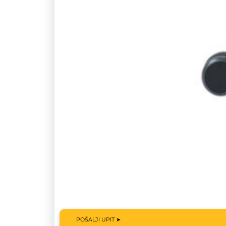
POŠALJI UPIT ➤