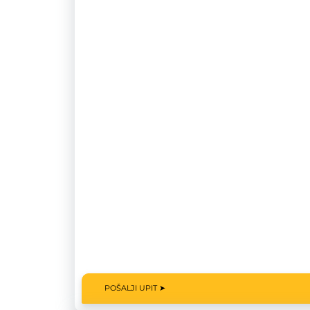
POŠALJI UPIT ➤