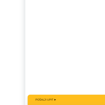
POŠALJI UPIT ➤