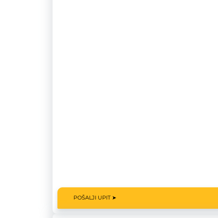
POŠALJI UPIT ➤