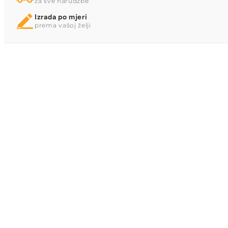
za sve narudžbe
Izrada po mjeri
prema vašoj želji