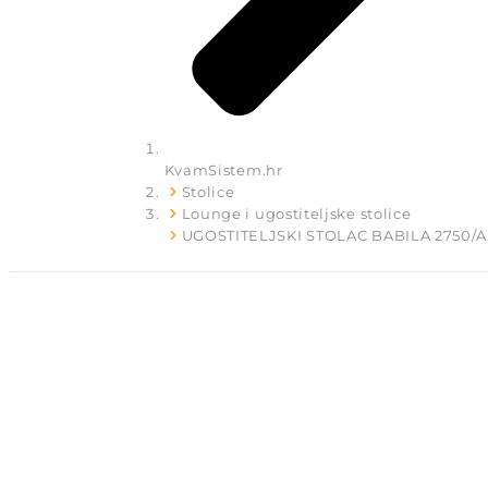
KvamSistem.hr
Stolice
Lounge i ugostiteljske stolice
UGOSTITELJSKI STOLAC BABILA 2750/A