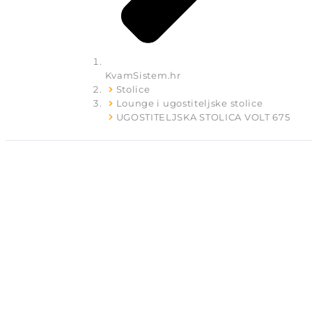
KvamSistem.hr
Stolice
Lounge i ugostiteljske stolice
UGOSTITELJSKA STOLICA VOLT 675