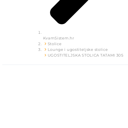
KvamSistem.hr
Stolice
Lounge i ugostiteljske stolice
UGOSTITELJSKA STOLICA TATAMI 305