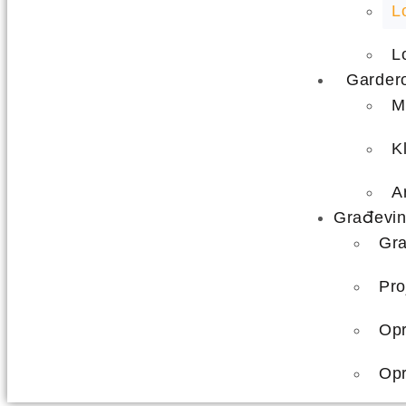
L
L
Gardero
M
K
A
Građevin
Gra
Pro
Opr
Opr