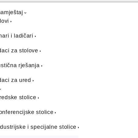
namještaj
lovi
ari i ladičari
aci za stolove
stična rješanja
aci za ured
redske stolice
onferencijske stolice
ndustrijske i specijalne stolice