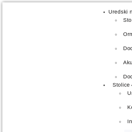
Uredski 
Sto
Orm
Dod
Aku
Dod
Stolice
U
K
I