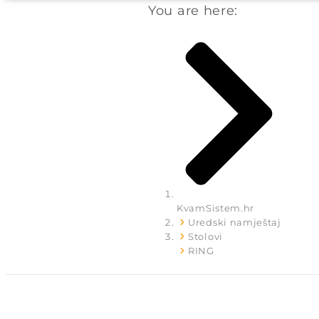
You are here:
KvamSistem.hr
Uredski namještaj
Stolovi
RING