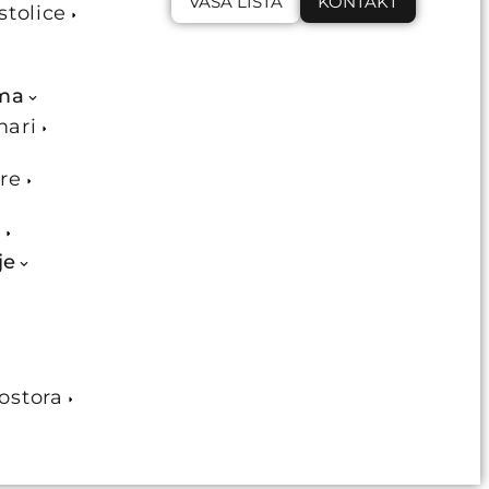
VAŠA LISTA
KONTAKT
stolice
ema
mari
re
e
je
ostora