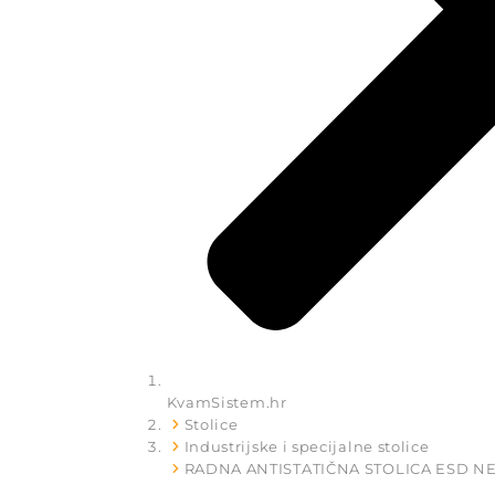
KvamSistem.hr
Stolice
Industrijske i specijalne stolice
RADNA ANTISTATIČNA STOLICA ESD N