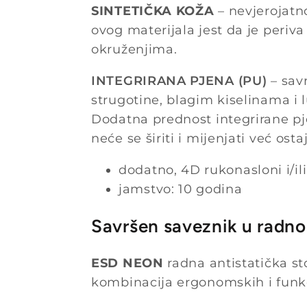
SINTETIČKA KOŽA
– nevjerojatno
ovog materijala jest da je periva
okruženjima.
INTEGRIRANA PJENA (PU)
– savr
strugotine, blagim kiselinama i l
Dodatna prednost integrirane pj
neće se širiti i mijenjati već ost
dodatno, 4D rukonasloni i/il
jamstvo: 10 godina
Savršen saveznik u radn
ESD NEON
radna antistatička st
kombinacija ergonomskih i funkci