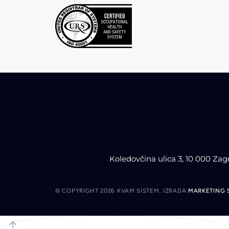
Koledovčina ulica 3, 10 000 Zag
© COPYRIGHT 2026 KVAM SISTEM.
IZRADA
MARKETING 