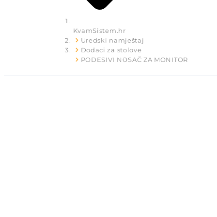
KvamSistem.hr
Uredski namještaj
Dodaci za stolove
PODESIVI NOSAČ ZA MONITOR