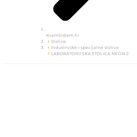
KvamSistem.hr
Stolice
Industrijske i specijalne stolice
LABORATORIJSKA STOLICA NEON 2