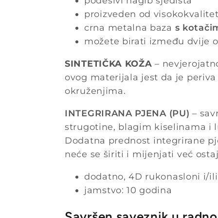
podesivi nagib sjedišta
proizveden od visokokvalitet
crna metalna baza
s kotači
možete birati između dvije op
SINTETIČKA KOŽA
– nevjerojatno
ovog materijala jest da je periva
okruženjima.
INTEGRIRANA PJENA (PU)
– savr
strugotine, blagim kiselinama i l
Dodatna prednost integrirane pj
neće se širiti i mijenjati već ost
dodatno, 4D rukonasloni i/il
jamstvo: 10 godina
Savršen saveznik u radn