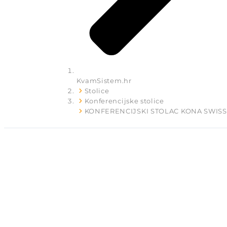
KvamSistem.hr
Stolice
Konferencijske stolice
KONFERENCIJSKI STOLAC KONA SWISS