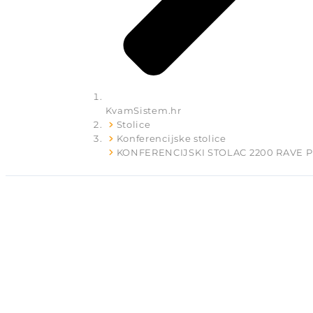
KvamSistem.hr
Stolice
Konferencijske stolice
KONFERENCIJSKI STOLAC 2200 RAVE P