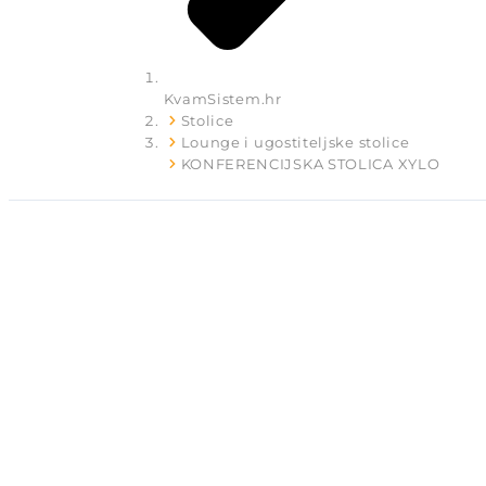
KvamSistem.hr
Stolice
Lounge i ugostiteljske stolice
KONFERENCIJSKA STOLICA XYLO