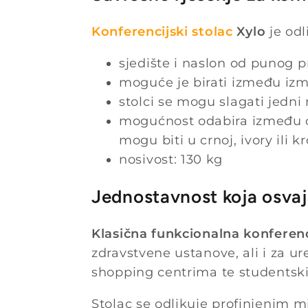
Konferencijski stolac
Xylo
je od
sjedište i naslon od punog 
moguće je birati između izme
stolci se mogu slagati jedni
mogućnost odabira između crn
mogu biti u crnoj, ivory ili k
nosivost: 130 kg
Jednostavnost koja osva
Klasična funkcionalna konferenci
zdravstvene ustanove, ali i za u
shopping centrima te studentskih
Stolac se odlikuje profinjenim m