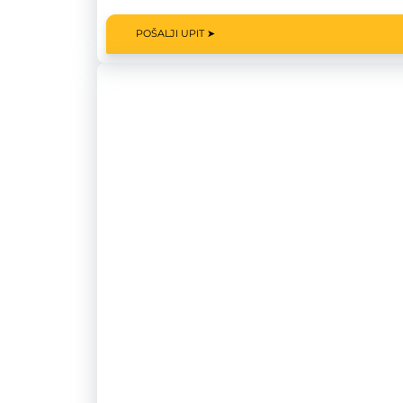
POŠALJI UPIT ➤