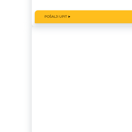
POŠALJI UPIT ➤