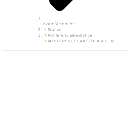
KvamSistem.hr
Stolice
Konferencijske stolice
KONFERENCIJSKA STOLICA COM