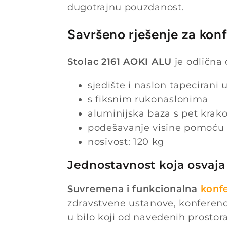
dugotrajnu pouzdanost.
Savršeno rješenje za konf
Stolac 2161 AOKI ALU
je odlična
sjedište i naslon tapecirani 
s fiksnim rukonaslonima
aluminijska baza s pet kra
podešavanje visine pomoću 
nosivost: 120 kg
Jednostavnost koja osvaja
Suvremena i funkcionalna
konfe
zdravstvene ustanove, konferenci
u bilo koji od navedenih prostora