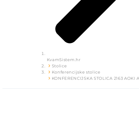
KvamSistem.hr
Stolice
Konferencijske stolice
KONFERENCIJSKA STOLICA 2163 AOKI 