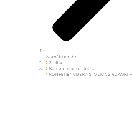
KvamSistem.hr
Stolice
Konferencijske stolice
KONFERENCIJSKA STOLICA 2162 AOKI 