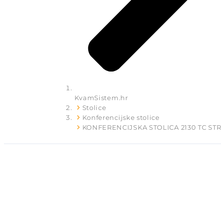
KvamSistem.hr
Stolice
Konferencijske stolice
KONFERENCIJSKA STOLICA 2130 TC STR