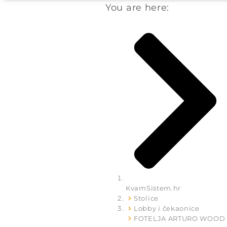
You are here:
KvamSistem.hr
Stolice
Lobby i čekaonice
FOTELJA ARTURO WOOD