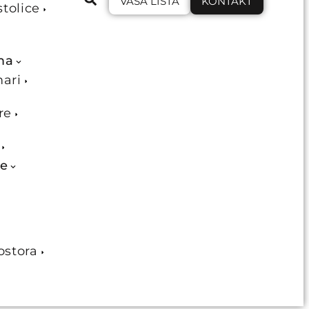
VAŠA LISTA
KONTAKT
stolice
ma
mari
re
je
ostora