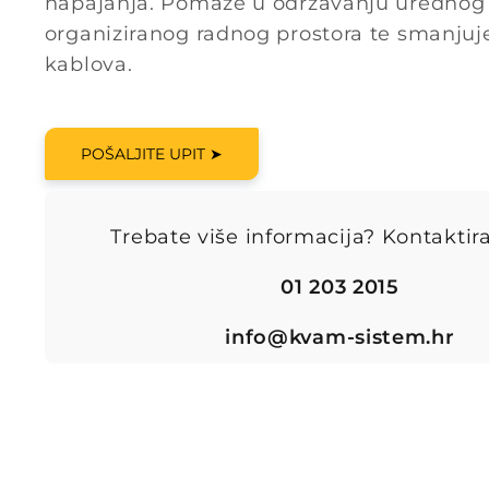
napajanja. Pomaže u održavanju urednog 
organiziranog radnog prostora te smanjuj
kablova.
POŠALJITE UPIT ➤
Trebate više informacija? Kontaktira
01 203 2015
info@kvam-sistem.hr