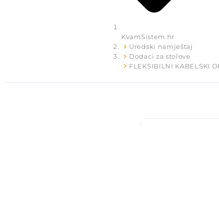
KvamSistem.hr
Uredski namještaj
Dodaci za stolove
FLEKSIBILNI KABELSKI 