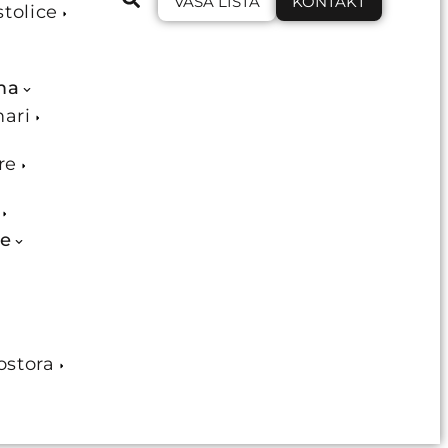
VAŠA LISTA
KONTAKT
stolice
ma
mari
re
je
ostora