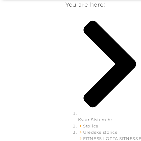
You are here:
KvamSistem.hr
Stolice
Uredske stolice
FITNESS LOPTA SITNESS 