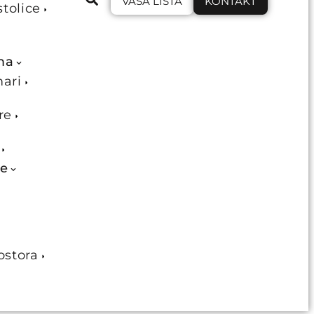
VAŠA LISTA
KONTAKT
stolice
ma
mari
re
je
ostora