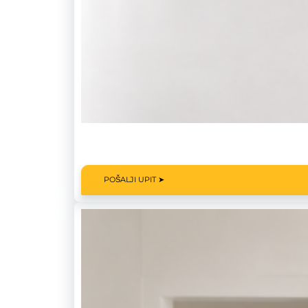
POŠALJI UPIT ➤