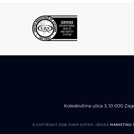
Koledovčina ulica 3, 10 000 Zag
© COPYRIGHT 2026 KVAM SISTEM.
IZRADA
MARKETING 