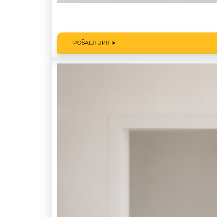
POŠALJI UPIT ➤