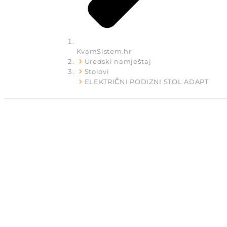
KvamSistem.hr
Uredski namještaj
Stolovi
ELEKTRIČNI PODIZNI STOL ADAPT