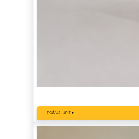
POŠALJI UPIT ➤