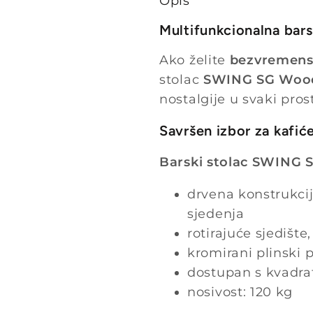
Opis
Multifunkcionalna bars
Ako želite
bezvremens
stolac
SWING SG Woo
nostalgije u svaki pro
Savršen izbor za kafiće
Barski stolac SWING 
drvena konstrukcij
sjedenja
rotirajuće sjedište
kromirani plinski 
dostupan s kvadr
nosivost: 120 kg