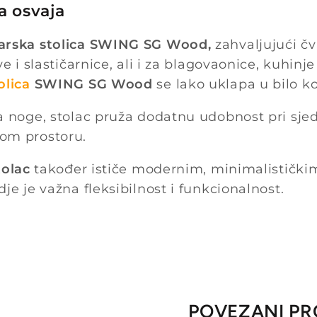
a osvaja
barska stolica SWING SG Wood,
zahvaljujući čvr
ve i slastičarnice, ali i za blagovaonice, kuhinj
olica
SWING SG Wood
se lako uklapa u bilo k
a noge, stolac pruža dodatnu udobnost pri sjed
om prostoru.
tolac
također ističe modernim, minimalističkim
je je važna fleksibilnost i funkcionalnost.
POVEZANI PR