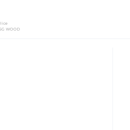
lice
 SG WOOD