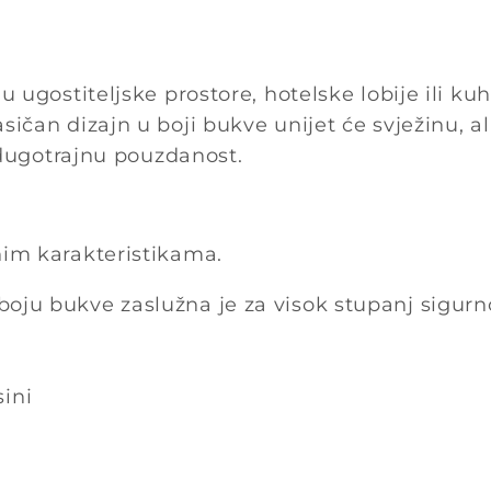
u ugostiteljske prostore, hotelske lobije ili ku
sičan dizajn u boji bukve unijet će svježinu, al
 dugotrajnu pouzdanost.
nim karakteristikama.
boju bukve zaslužna je za visok stupanj sigurn
ini