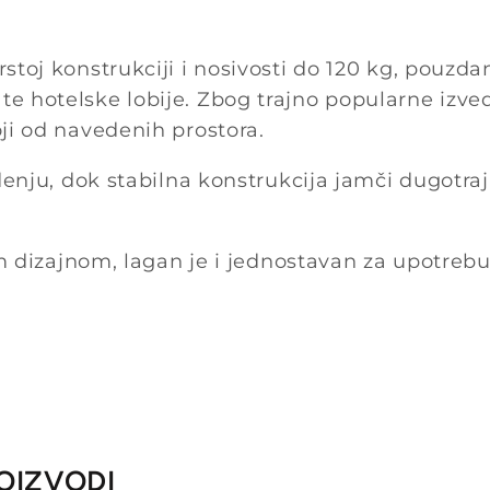
stoj konstrukciji i nosivosti do 120 kg, pouzdan
e te hotelske lobije. Zbog trajno popularne izve
oji od navedenih prostora.
enju, dok stabilna konstrukcija jamči dugotra
 dizajnom, lagan je i jednostavan za upotrebu 
OIZVODI