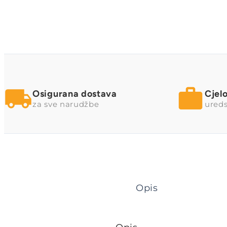
Osigurana dostava
Cjel
za sve narudžbe
ureds
Opis