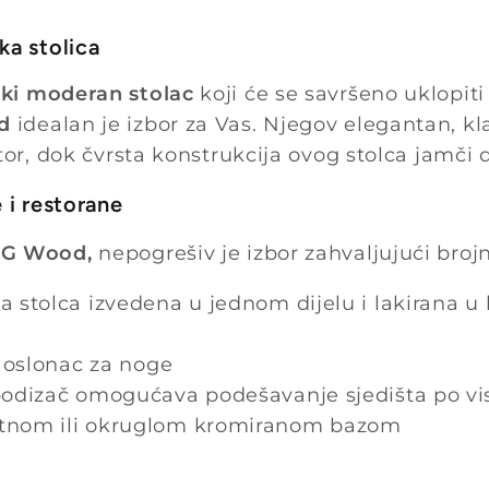
ka stolica
ki moderan stolac
koji će se savršeno uklopiti 
d
idealan je izbor za Vas. Njegov elegantan, kla
stor, dok čvrsta konstrukcija ovog stolca jamči
 i restorane
SG Wood,
nepogrešiv je izbor zahvaljujući broj
a stolca izvedena u jednom dijelu i lakirana u 
, oslonac za noge
podizač omogućava podešavanje sjedišta po vis
atnom ili okruglom kromiranom bazom