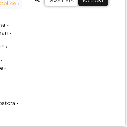
VAŠA LISTA
KONTAKT
stolice
ma
mari
re
je
ostora