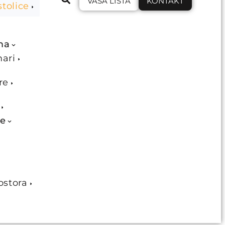
VAŠA LISTA
KONTAKT
stolice
ma
mari
re
je
ostora