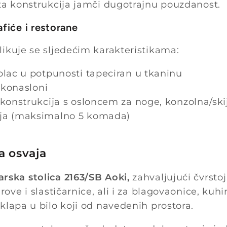
sta konstrukcija jamči dugotrajnu pouzdanost.
afiće i restorane
ikuje se sljedećim karakteristikama:
lac u potpunosti tapeciran u tkaninu
ukonasloni
konstrukcija s osloncem za noge, konzolna/ski
ja (maksimalno 5 komada)
a osvaja
rska stolica 2163/SB Aoki,
zahvaljujući čvrstoj
arove i slastičarnice, ali i za blagovaonice, kuh
klapa u bilo koji od navedenih prostora.