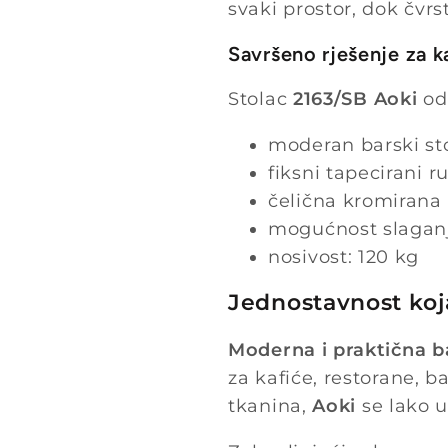
svaki prostor, dok čvr
Savršeno rješenje za k
Stolac
2163/SB Aoki
odl
moderan barski sto
fiksni tapecirani r
čelična kromirana 
mogućnost slagan
nosivost: 120 kg
Jednostavnost koj
Moderna i praktična ba
za kafiće, restorane, b
tkanina,
Aoki
se lako u