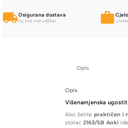
Osigurana dostava
Cjel
za sve narudžbe
ureds
Opis
Opis
Višenamjenska ugostite
Ako želite
praktičan i
stolac
2163/SB Aoki
id