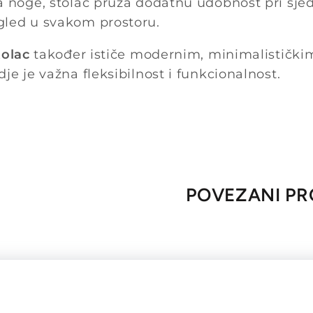
a noge, stolac pruža dodatnu udobnost pri sjed
gled u svakom prostoru.
tolac
također ističe modernim, minimalističkim
je je važna fleksibilnost i funkcionalnost.
POVEZANI PR