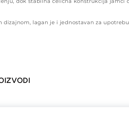
enju, dok stabilna čelična konstrukcija jamči
 dizajnom, lagan je i jednostavan za upotrebu 
OIZVODI