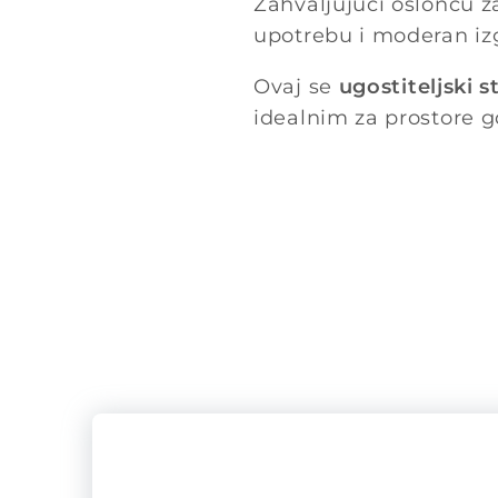
Zahvaljujući osloncu z
upotrebu i moderan iz
Ovaj se
ugostiteljski s
idealnim za prostore gd