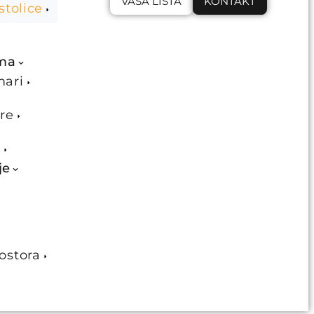
VAŠA LISTA
KONTAKT
stolice
ema
mari
re
e
je
ostora