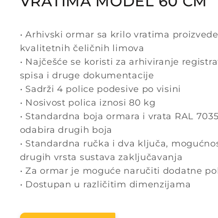
VRATIMA MODEL 60 CM
• Arhivski ormar sa krilo vratima proizved
kvalitetnih čeličnih limova
• Najčešće se koristi za arhiviranje registr
spisa i druge dokumentacije
• Sadrži 4 police podesive po visini
• Nosivost polica iznosi 80 kg
• Standardna boja ormara i vrata RAL 703
odabira drugih boja
• Standardna ručka i dva ključa, mogućno
drugih vrsta sustava zaključavanja
• Za ormar je moguće naručiti dodatne po
• Dostupan u različitim dimenzijama