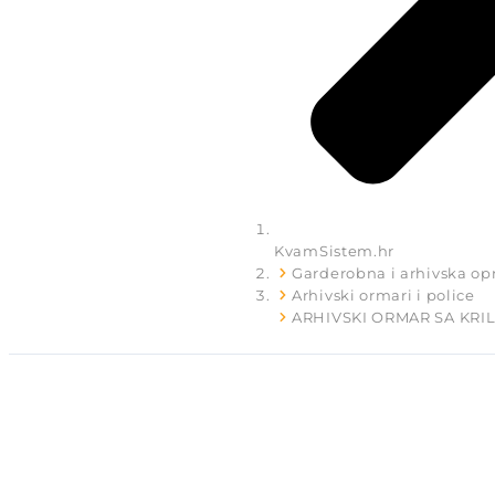
KvamSistem.hr
Garderobna i arhivska o
Arhivski ormari i police
ARHIVSKI ORMAR SA KRI