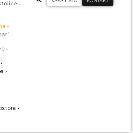
VAŠA LISTA
KONTAKT
stolice
ma
mari
re
je
ostora