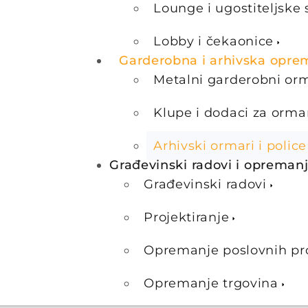
Lounge i ugostiteljske 
Lobby i čekaonice
Garderobna i arhivska opre
Metalni garderobni or
Klupe i dodaci za orma
Arhivski ormari i police
Građevinski radovi i opreman
Građevinski radovi
Projektiranje
Opremanje poslovnih pr
Opremanje trgovina